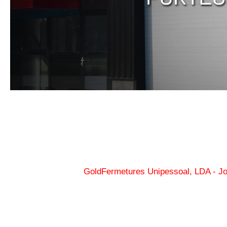
GoldFermetures Unipessoal, LDA - Jo